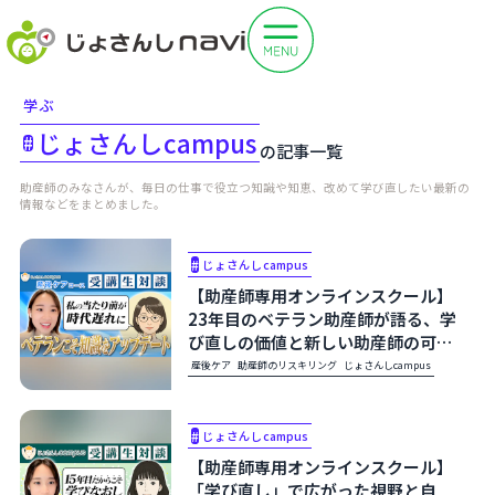
学ぶ
じょさんしcampus
#
の記事一覧
助産師のみなさんが、毎日の仕事で役立つ知識や知恵、改めて学び直したい最新の
情報などをまとめました。
#
じょさんしcampus
【助産師専用オンラインスクール】
23年目のベテラン助産師が語る、学
び直しの価値と新しい助産師の可能
性｜じょさんしcampus産後ケアコ
産後ケア
助産師のリスキリング
じょさんしcampus
ース受講生の声
#
じょさんしcampus
【助産師専用オンラインスクール】
「学び直し」で広がった視野と自