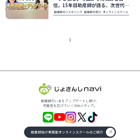
信。15年目助産師が語る、次世代と
の関わりと自分の原点｜じょさんし
助産師のリスキリング
助産師の学び
オンラインスクール
campus
1
助産師のいまをアップデートし続け、
可能性を広げていくWebメディア。
助産師向け実践型オンラインスクールのご紹介