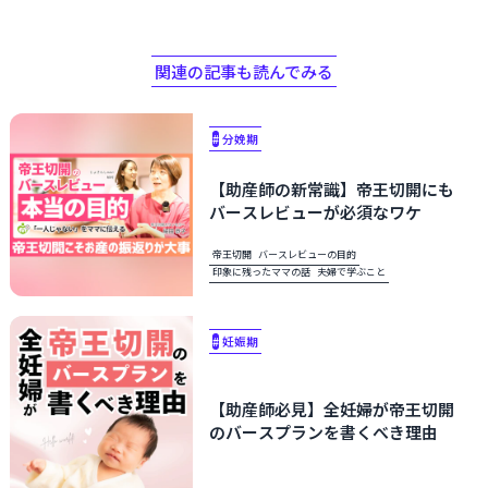
関連の記事も読んでみる
#
分娩期
【助産師の新常識】帝王切開にも
バースレビューが必須なワケ
帝王切開
バースレビューの目的
印象に残ったママの話
夫婦で学ぶこと
#
妊娠期
【助産師必見】全妊婦が帝王切開
のバースプランを書くべき理由