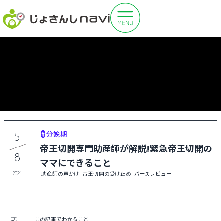
分娩期
5
#
帝王切開専門助産師が解説!緊急帝王切開の
8
ママにできること
助産師の声かけ
帝王切開の受け止め
バースレビュー
2024
この記事でわかること