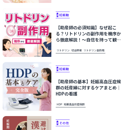
#
妊娠期
【助産師の必須知識】なぜ起こ
る？リトドリンの副作用を機序か
ら徹底解説！〜自信を持って観
察・ケアにつなげるために〜
リトドリン
切迫早産
リトドリン副作用
#
妊娠期
【助産師の基本】妊娠高血圧症候
群の妊産婦に対するケアまとめ｜
HDPの看護
HDP
妊娠高血圧症候群
#
その他