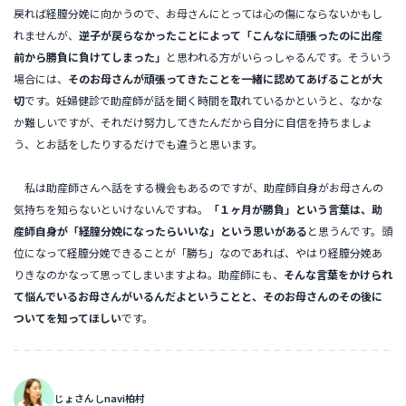
戻れば経膣分娩に向かうので、お母さんにとっては心の傷にならないかもし
れませんが、
逆子が戻らなかったことによって「こんなに頑張ったのに出産
前から勝負に負けてしまった」
と思われる方がいらっしゃるんです。そういう
場合には、
そのお母さんが頑張ってきたことを一緒に認めてあげることが大
切
です。妊婦健診で助産師が話を聞く時間を取れているかというと、なかな
か難しいですが、それだけ努力してきたんだから自分に自信を持ちましょ
う、とお話をしたりするだけでも違うと思います。
私は助産師さんへ話をする機会もあるのですが、助産師自身がお母さんの
気持ちを知らないといけないんですね。
「１ヶ月が勝負」という言葉は、助
産師自身が「経膣分娩になったらいいな」という思いがある
と思うんです。頭
位になって経膣分娩できることが「勝ち」なのであれば、やはり経膣分娩あ
りきなのかなって思ってしまいますよね。助産師にも、
そんな言葉をかけられ
て悩んでいるお母さんがいるんだよということと、そのお母さんのその後に
ついてを知ってほしい
です。
じょさんしnavi柏村