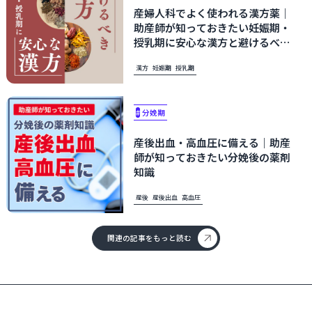
産婦人科でよく使われる漢方薬｜
助産師が知っておきたい妊娠期・
授乳期に安心な漢方と避けるべき
漢方
漢方
妊娠期
授乳期
#
分娩期
産後出血・高血圧に備える｜助産
師が知っておきたい分娩後の薬剤
知識
産後
産後出血
高血圧
関連の記事をもっと読む