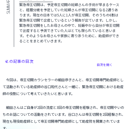
SUMMARY
緊急帝王切開は、予定帝王切開の妊婦さんの手術が早まるケース
と、経膣分娩を予定していた妊婦さんが帝王切開になる2通りあ
ります。現在の日本では5人に1人が帝王切開、そのうちの6割は
緊急帝王切開で出産しているという報告が出ています。しかし、
緊急帝王切開をしたお母さんの中で、妊娠中から自分が帝王切開
で出産すると予測できていた人はとても限られていると思いま
す。そのようなお母さんや家族に寄り添うために、助産師ができ
ることをまとめていきます。
この記事の目次
目次を開く
今回は、帝王切開カウンセラーの細田恭子さんと、帝王切開専門助産師とし
て活動されている助産師の谷口和代さんと一緒に、緊急帝王切開における助産
師の役割について考えていきたいと思います。
細田さんはご自身が2回の流産と3回の帝王切開を経験され、帝王切開やいの
ちのお話についての活動をされています。谷口さんは帝王切開を2回経験され、
現在も現役助産師として帝王切開専門助産師として助産院を開業されていま
す。