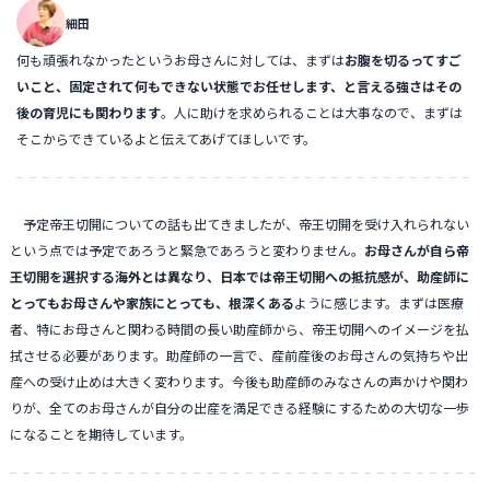
細田
何も頑張れなかったというお母さんに対しては、まずは
お腹を切るってすご
いこと、固定されて何もできない状態でお任せします、と言える強さはその
後の育児にも関わります
。人に助けを求められることは大事なので、まずは
そこからできているよと伝えてあげてほしいです。
予定帝王切開についての話も出てきましたが、帝王切開を受け入れられない
という点では予定であろうと緊急であろうと変わりません。
お母さんが自ら帝
王切開を選択する海外とは異なり、日本では帝王切開への抵抗感が、助産師に
とってもお母さんや家族にとっても、根深くある
ように感じます。まずは医療
者、特にお母さんと関わる時間の長い助産師から、帝王切開へのイメージを払
拭させる必要があります。助産師の一言で、産前産後のお母さんの気持ちや出
産への受け止めは大きく変わります。今後も助産師のみなさんの声かけや関わ
りが、全てのお母さんが自分の出産を満足できる経験にするための大切な一歩
になることを期待しています。