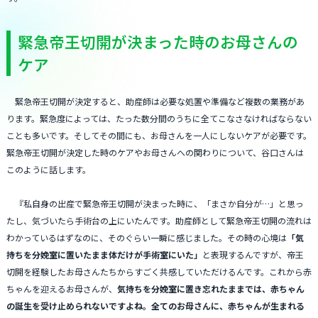
緊急帝王切開が決まった時のお母さんの
ケア
緊急帝王切開が決定すると、助産師は必要な処置や準備など複数の業務があ
ります。緊急度によっては、たった数分間のうちに全てこなさなければならない
ことも多いです。そしてその間にも、お母さんを一人にしないケアが必要です。
緊急帝王切開が決定した時のケアやお母さんへの関わりについて、谷口さんは
このように話します。
『
私自身の出産で緊急帝王切開が決まった時に、「まさか自分が…」と思っ
たし、気づいたら手術台の上にいたんです。助産師として緊急帝王切開の流れは
わかっているはずなのに、そのぐらい一瞬に感じました。その時の心境は
「気
持ちを分娩室に置いたまま体だけが手術室にいた」
と表現するんですが、帝王
切開を経験したお母さんたちからすごく共感していただけるんです。これから赤
ちゃんを迎えるお母さんが、
気持ちを分娩室に置き忘れたままでは、赤ちゃん
の誕生を受け止められないですよね。全てのお母さんに、赤ちゃんが生まれる