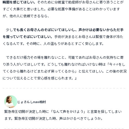
瞬間を感じてほしい。
そのために分娩室で助産師がお母さんに寄り添うことが
すごく大事だと思いました。必要な処置や準備があることはわかっています
が、他の人に依頼できるなら、
少し
でも長くお母さんのそばにいてほしいし、声かけは必要ないからただ手
を握っていてそばにいてほしい。
手術が決まるとお母さんは緊張で身体が冷た
くなるんです。その時に、人の温もりがあるとすごく安心します。
できるだけ極力その場を離れないこと、可能であればお母さんの気持ちに寄
り添う人がいてほしいです。どうしても離れなければいけない時は「今⚪︎⚪︎をし
てくるから離れるけどまた必ず戻ってくるから」と伝えてほしい。この後の状況
について伝えることで安心感を感じられます。』
じょさんしnavi柏村
緊急帝王切開が決定した時に「なんて声をかけよう」と言葉を探してしまい
ます。緊急帝王切開が決定した時、声はかけるべきでしょうか。