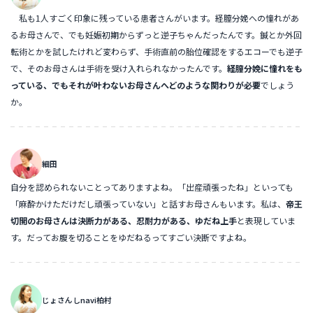
私も1人すごく印象に残っている患者さんがいます。経膣分娩への憧れがあ
るお母さんで、でも妊娠初期からずっと逆子ちゃんだったんです。鍼とか外回
転術とかを試したけれど変わらず、手術直前の胎位確認をするエコーでも逆子
で、そのお母さんは手術を受け入れられなかったんです。
経膣分娩に憧れをも
っている、でもそれが叶わないお母さんへどのような関わりが必要
でしょう
か。
細田
自分を認められないことってありますよね。「出産頑張ったね」といっても
「麻酔かけただけだし頑張っていない」と話すお母さんもいます。私は、
帝王
切開のお母さんは決断力がある、忍耐力がある、ゆだね上手
と表現していま
す。だってお腹を切ることをゆだねるってすごい決断ですよね。
じょさんしnavi柏村