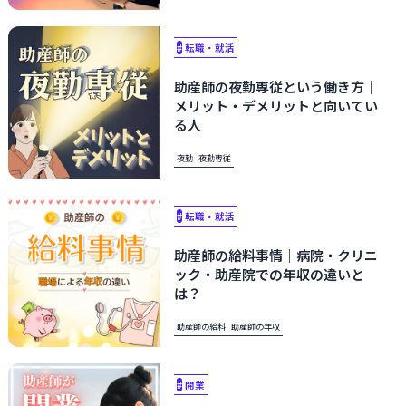
#
転職・就活
助産師の夜勤専従という働き方｜
メリット・デメリットと向いてい
る人
夜勤
夜勤専従
#
転職・就活
助産師の給料事情｜病院・クリニ
ック・助産院での年収の違いと
は？
助産師の給料
助産師の年収
#
開業