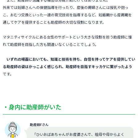
外来では妊婦さんへの保健指導を行ったり、産後の褥婦さんには授乳や抱っ
こ、おむつ交換といった一連の育児技術を指導するなど、妊娠期から産褥期を
通してケアを提供することも助産師の大切な役割になります。
マタニティサイクルにある女性のサポートという大きな役割を担う助産師に憧
れて助産師を目指した方も間違いなくいることでしょう。
いずれの場面においても、知識と技術を持ち、自信を持ってケアを提供してい
る助産師の姿はかっこよく感じられ、助産師を目指すキッカケに繋がったよう
です。
・身内に助産師がいた
助産師Fさん
「ひいおばあちゃんがお産婆さんで、祖母や母からよく