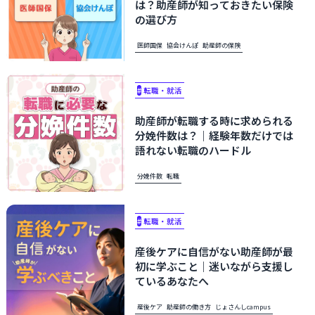
は？助産師が知っておきたい保険
の選び方
医師国保
協会けんぽ
助産師の保険
#
転職・就活
助産師が転職する時に求められる
分娩件数は？｜経験年数だけでは
語れない転職のハードル​​
分娩件数
転職
#
転職・就活
産後ケアに自信がない助産師が最
初に学ぶこと｜迷いながら支援し
ているあなたへ
産後ケア
助産師の働き方
じょさんしcampus