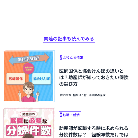
関連の記事も読んでみる
#
お役立ち情報
医師国保と協会けんぽの違いと
は？助産師が知っておきたい保険
の選び方
医師国保
協会けんぽ
助産師の保険
#
転職・就活
助産師が転職する時に求められる
分娩件数は？｜経験年数だけでは