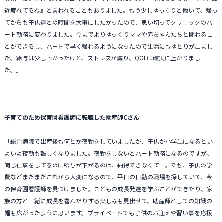
近疲れてるね』と言われることもありました。もう少しゆっくりと働いて、帰っ
てからも子供達との時間を大事にしたかったので、思い切ってクリニックのパ
ート勤務に変わりました。今までよりゆっくりママや赤ちゃんたちと関わるこ
とができるし、パートで早く帰れるようになったので生活にもゆとりが出まし
た。給与は少し下がったけど、ストレスが減り、QOLは確実に上がりまし
た。」
子育てのため保育園看護師に転職した助産師Cさん
「総合病院で出産後も何とか夜勤をしていましたが、子供が小学生になるとい
よいよ夜勤も難しくなりました。夜勤をしないとパート勤務になるのですが、
同じ仕事をしてるのに給与が下がるのは、納得できなくて…。でも、子供の学
費などまだまだこれから大変になるので、平日の日勤の職場を探していて、今
の保育園看護師を見つけました。こどもの成長発達を学ぶことができたり、家
族の方と一緒に成長を喜んだりする楽しみも見出せて、助産師としての知識の
幅も広がったように思います。プライベートでも子供のお迎えや習い事を応援