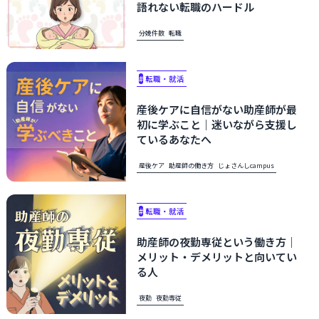
語れない転職のハードル​​
分娩件数
転職
#
転職・就活
産後ケアに自信がない助産師が最
初に学ぶこと｜迷いながら支援し
ているあなたへ
産後ケア
助産師の働き方
じょさんしcampus
#
転職・就活
助産師の夜勤専従という働き方｜
メリット・デメリットと向いてい
る人
夜勤
夜勤専従