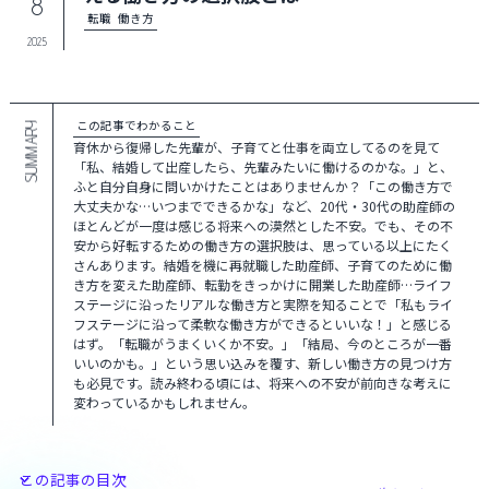
8
転職
働き方
2025
この記事でわかること
SUMMARY
育休から復帰した先輩が、子育てと仕事を両立してるのを見て
「私、結婚して出産したら、先輩みたいに働けるのかな。」と、
ふと自分自身に問いかけたことはありませんか？「この働き方で
大丈夫かな…いつまでできるかな」など、20代・30代の助産師の
ほとんどが一度は感じる将来への漠然とした不安。でも、その不
安から好転するための働き方の選択肢は、思っている以上にたく
さんあります。結婚を機に再就職した助産師、子育てのために働
き方を変えた助産師、転勤をきっかけに開業した助産師…ライフ
ステージに沿ったリアルな働き方と実際を知ることで「私もライ
フステージに沿って柔軟な働き方ができるといいな！」と感じる
はず。「転職がうまくいくか不安。」「結局、今のところが一番
いいのかも。」という思い込みを覆す、新しい働き方の見つけ方
も必見です。読み終わる頃には、将来への不安が前向きな考えに
変わっているかもしれません。
この記事の目次