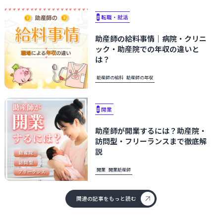
#
転職・就活
助産師の給料事情｜病院・クリニ
ック・助産院での年収の違いと
は？
助産師の給料
助産師の年収
#
開業
助産師が開業するには？助産院・
訪問型・フリーランスまで徹底解
説
開業
開業助産師
関連の記事をもっと読む